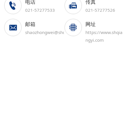
电话
传真
021-57277533
021-57277526
邮箱
网址
shaozhongwei@shqiangyi.com
https://www.shqia
ngyi.com